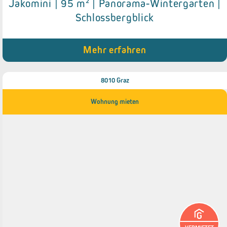
Details zum Objekt
Jakomini | 95 m² | Panorama-Wintergarten |
Schlossbergblick
● Einbauküche
● Tageslichtbadezimmer
● Ideale Infrastruktur
● Panorama-Wintergarten
Mehr erfahren
8010 Graz
Wohnung mieten