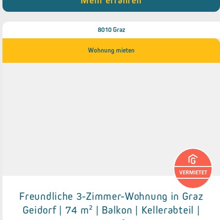
Mehr erfahren
8010 Graz
Wohnung mieten
VERMIETET
Freundliche 3-Zimmer-Wohnung in Graz
Details zum Objekt
Geidorf | 74 m² | Balkon | Kellerabteil |