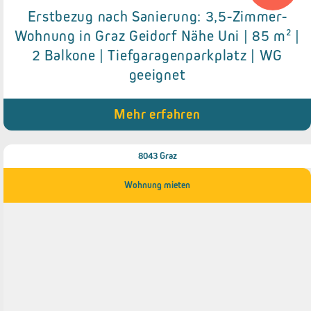
Erstbezug nach Sanierung: 3,5-Zimmer-
Wohnung in Graz Geidorf Nähe Uni | 85 m² |
Details zum Objekt
2 Balkone | Tiefgaragenparkplatz | WG
● Tiefgaragenparkplatz
geeignet
● 2 Balkone
● Abstellraum
● Kellerabteil
Mehr erfahren
● 2 WC‘s
8043 Graz
Wohnung mieten