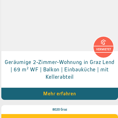
VERMIETET
Geräumige 2-Zimmer-Wohnung in Graz Lend
Details zum Objekt
| 69 m² WF | Balkon | Einbauküche | mit
Kellerabteil
● Balkon (ca. 3 m²)
● Abstellraum
● Kellerabteil
Mehr erfahren
8020 Graz