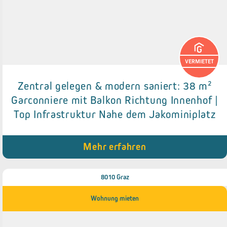
VERMIETET
Zentral gelegen & modern saniert: 38 m²
Details zum Objekt
Garconniere mit Balkon Richtung Innenhof |
Top Infrastruktur Nahe dem Jakominiplatz
● Balkon Richtung Innenhof (ca. 4 m²)
● Modern saniert
● Abstellraum/Speisekammer
● Separat zugängliches WC
Mehr erfahren
● Top Infrastruktur
8010 Graz
Wohnung mieten