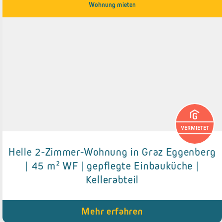
Wohnung mieten
VERMIETET
Helle 2-Zimmer-Wohnung in Graz Eggenberg
Details zum Objekt
| 45 m² WF | gepflegte Einbauküche |
Kellerabteil
● Einbauküche
● Abstellraum
● Kellerabteil (2,45 m²)
Mehr erfahren