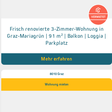
VERMIETET
Frisch renovierte 3-Zimmer-Wohnung in
Details zum Objekt
Graz-Mariagrün | 91 m² | Balkon | Loggia |
Parkplatz
● Balkon & Loggia
● Erstbezug nach Sanierung
● Kellerabteil
● Abstellraum
Mehr erfahren
8010 Graz
Wohnung mieten