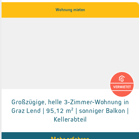
Wohnung mieten
VERMIETET
Großzügige, helle 3-Zimmer-Wohnung in
Details zum Objekt
Graz Lend | 95,12 m² | sonniger Balkon |
Kellerabteil
● Einbauküche
● Balkon (2,76 m²)
● Kellerabteil
● Fahrradabstellplatz im Hof