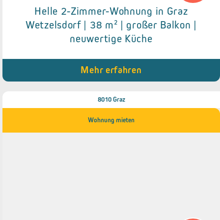
Helle 2-Zimmer-Wohnung in Graz
Details zum Objekt
Wetzelsdorf | 38 m² | großer Balkon |
neuwertige Küche
● Einbauküche
● Großer Balkon (18 m²)
● Kellerabteil
Mehr erfahren
8010 Graz
Wohnung mieten