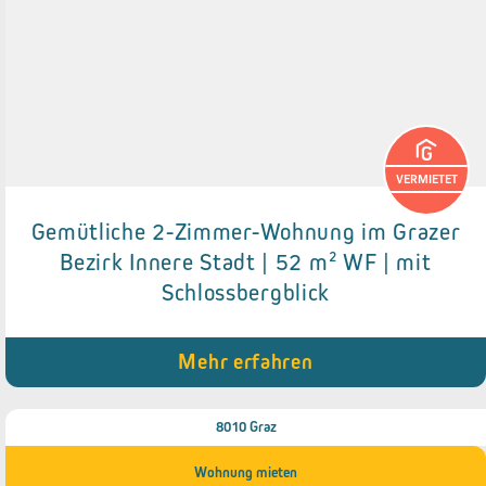
VERMIETET
Gemütliche 2-Zimmer-Wohnung im Grazer
Details zum Objekt
Bezirk Innere Stadt | 52 m² WF | mit
Schlossbergblick
● Gepflegte Einbauküche
● Kellerabteil
● Schlossbergblick
Mehr erfahren
8010 Graz
Wohnung mieten