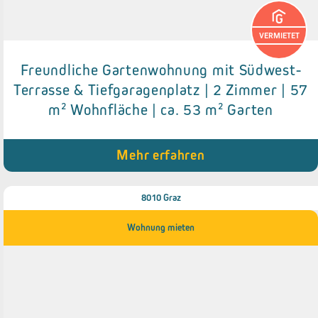
VERMIETET
Freundliche Gartenwohnung mit Südwest-
Details zum Objekt
Terrasse & Tiefgaragenplatz | 2 Zimmer | 57
m² Wohnfläche | ca. 53 m² Garten
● Tiefgaragenparkplatz
● 4 m² Südwest-Terrasse
● ca. 53 m² Garten
● Besucherparkplätze
Mehr erfahren
● Neue Einbauküche
8010 Graz
Wohnung mieten