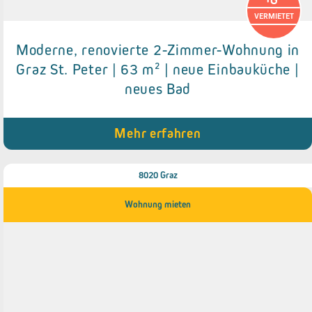
VERMIETET
Moderne, renovierte 2-Zimmer-Wohnung in
Details zum Objekt
Graz St. Peter | 63 m² | neue Einbauküche |
neues Bad
● Neue Einbauküche
● Neues Badezimmer
● Loggia (7,32 m²)
● Parkplatz zumietbar
Mehr erfahren
8020 Graz
Wohnung mieten