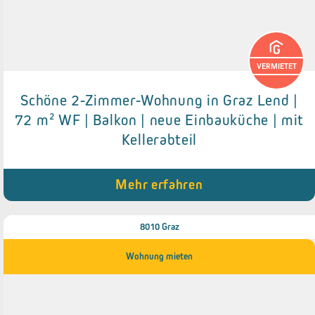
VERMIETET
Schöne 2-Zimmer-Wohnung in Graz Lend |
Details zum Objekt
72 m² WF | Balkon | neue Einbauküche | mit
Kellerabteil
● Neue Einbauküche
● Balkon (ca. 3 m²)
● Abstellraum
● Kellerabteil
Mehr erfahren
8010 Graz
Wohnung mieten