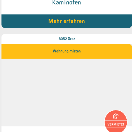
Kaminofen
● Einbauküche
● Balkon
● Kellerabteil
● Kaminofen
Mehr erfahren
8052 Graz
Wohnung mieten
VERMIETET