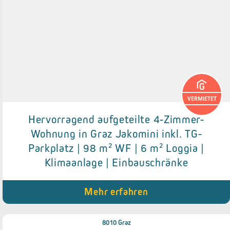
VERMIETET
Hervorragend aufgeteilte 4-Zimmer-
Wohnung in Graz Jakomini inkl. TG-
Details zum Objekt
Parkplatz | 98 m² WF | 6 m² Loggia |
● Moderne Einbauküche
Klimaanlage | Einbauschränke
● Tiefgaragenparkplatz
● Loggia mit Blick zum Innenhof (6 m²)
● Praktische Einbauschränke
Mehr erfahren
● Top Infrastruktur
8010 Graz