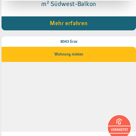
m² Südwest-Balkon
● Tiefgaragenstellplatz
● Südwest-Balkon (ca.12 m²)
● Besucherparkplätze
● Abstellraum
Mehr erfahren
● Kellerabteil
8043 Graz
Wohnung mieten
VERMIETET