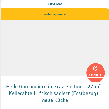
8051 Graz
Wohnung mieten
VERMIETET
Helle Garconniere in Graz Gösting | 27 m² |
Details zum Objekt
Kellerabteil | frisch saniert (Erstbezug) |
neue Küche
● Neue Einbauküche
● Kellerabteil