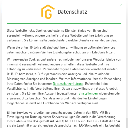
Zum
Mit di
Main
Datenschutz
Inhalt
Menu
springen
Diese Website nutzt Cookies und externe Dienste. Einige von ihnen sind
essenziell, während andere uns helfen, diese Website und Ihre Erfahrung zu
verbessern. Sie können selbst entscheiden, welche Dienste verwendet werden:
Wenn Sie unter 16 Jahre alt sind und Ihre Einwilligung zu optionalen Services
geben möchten, müssen Sie Ihre Erziehungsberechtigten um Erlaubnis bitten.
Wir verwenden Cookies und andere Technologien auf unserer Website. Einige von
ihnen sind essenziell, während andere uns helfen, diese Website und Ihre
Erfahrung zu verbessern.
Personenbezogene Daten können verarbeitet werden
(z. B. IP-Adressen), z. B. für personalisierte Anzeigen und Inhalte oder die
Messung von Anzeigen und Inhalten.
Weitere Informationen über die Verwendung
Unser aktuelles Angebot: Wohnung Mieten Graz
Ihrer Daten finden Sie in unserer
Datenschutzerklärung
.
Es besteht keine
Verpflichtung, in die Verarbeitung Ihrer Daten einzuwilligen, um dieses Angebot
zu nutzen.
Sie können Ihre Auswahl jederzeit unter
Einstellungen
widerrufen oder
anpassen.
Bitte beachten Sie, dass aufgrund individueller Einstellungen
möglicherweise nicht alle Funktionen der Website verfügbar sind.
Einige Services verarbeiten personenbezogene Daten in den USA. Mit Ihrer
Einwilligung zur Nutzung dieser Services willigen Sie auch in die Verarbeitung
Ihrer Daten in den USA gemäß Art. 49 (1) lit. a GDPR ein. Der EuGH stuft die USA
als ein Land mit unzureichendem Datenschutz nach EU-Standards ein. Es besteht