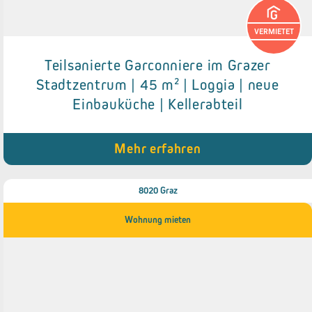
VERMIETET
Teilsanierte Garconniere im Grazer
Details zum Objekt
Stadtzentrum | 45 m² | Loggia | neue
Einbauküche | Kellerabteil
● Neue Einbauküche
● Neue Böden
● Kellerabteil
● Loggia (6,02 m²)
Mehr erfahren
8020 Graz
Wohnung mieten