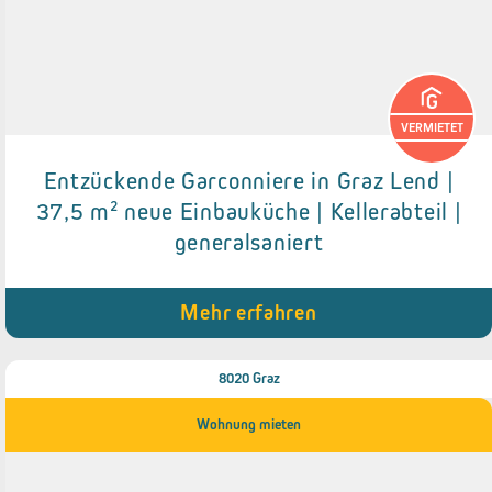
VERMIETET
Entzückende Garconniere in Graz Lend |
Details zum Objekt
37,5 m² neue Einbauküche | Kellerabteil |
generalsaniert
● Neue Einbauküche
● Neues Badezimmer
● Kellerabteil
● Fahrradabstellplatz im Hof
Mehr erfahren
8020 Graz
Wohnung mieten