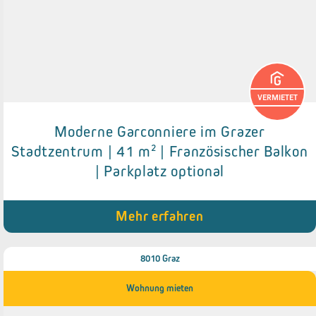
VERMIETET
Moderne Garconniere im Grazer
Details zum Objekt
Stadtzentrum | 41 m² | Französischer Balkon
| Parkplatz optional
● Neue Einbauküche
● Saniertes Badezimmer
● Kellerabteil
● Französischer Balkon
Mehr erfahren
● Parkplatz optional gegen Aufpreis
8010 Graz
Wohnung mieten