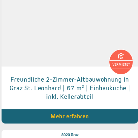
VERMIETET
Freundliche 2-Zimmer-Altbauwohnung in
Details zum Objekt
Graz St. Leonhard | 67 m² | Einbauküche |
inkl. Kellerabteil
● Einbauküche
● Altbau-Charme
● Kellerabteil
● Tageslichtbadezimmer
Mehr erfahren
● 2er WG geeignet
8020 Graz