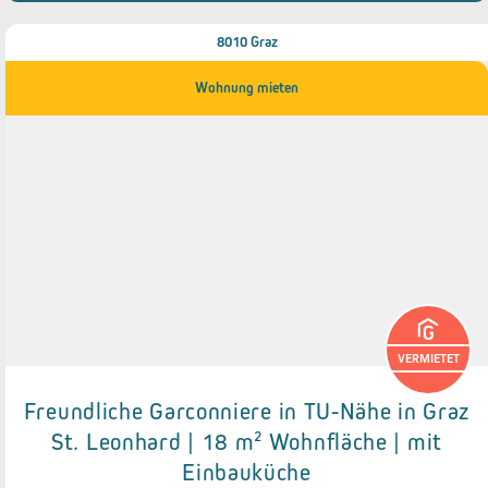
8010 Graz
Wohnung mieten
VERMIETET
Freundliche Garconniere in TU-Nähe in Graz
Details zum Objekt
St. Leonhard | 18 m² Wohnfläche | mit
Einbauküche
● Einbauküche