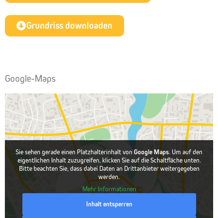
Grundriss downloaden
Google-Maps
Sie sehen gerade einen Platzhalterinhalt von
Google Maps
. Um auf den
eigentlichen Inhalt zuzugreifen, klicken Sie auf die Schaltfläche unten.
Bitte beachten Sie, dass dabei Daten an Drittanbieter weitergegeben
werden.
Mehr Informationen
Inhalt entsperren