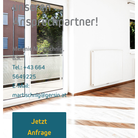
unseren
Ansprechpartner!
Melanie Martischnig,
BSc.
Tel.: +43 664
5649225
E-Mail:
martischnig@gersin.at
Jetzt
Anfrage