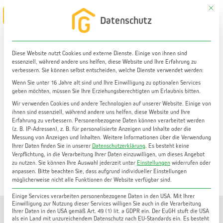
Zum
Mit di
Main
Datenschutz
Inhalt
Menu
springen
Diese Website nutzt Cookies und externe Dienste. Einige von ihnen sind
essenziell, während andere uns helfen, diese Website und Ihre Erfahrung zu
Wohnung mieten
verbessern. Sie können selbst entscheiden, welche Dienste verwendet werden:
Hervorragend aufgeteilte 4-Zimmer-Wohnung in Graz
Wenn Sie unter 16 Jahre alt sind und Ihre Einwilligung zu optionalen Services
geben möchten, müssen Sie Ihre Erziehungsberechtigten um Erlaubnis bitten.
Jakomini inkl. TG-Parkplatz | 98 m² WF | 6 m² Loggia |
Klimaanlage | Einbauschränke
Wir verwenden Cookies und andere Technologien auf unserer Website. Einige von
ihnen sind essenziell, während andere uns helfen, diese Website und Ihre
Erfahrung zu verbessern.
Personenbezogene Daten können verarbeitet werden
(z. B. IP-Adressen), z. B. für personalisierte Anzeigen und Inhalte oder die
Messung von Anzeigen und Inhalten.
Weitere Informationen über die Verwendung
Ihrer Daten finden Sie in unserer
Datenschutzerklärung
.
Es besteht keine
Verpflichtung, in die Verarbeitung Ihrer Daten einzuwilligen, um dieses Angebot
zu nutzen.
Sie können Ihre Auswahl jederzeit unter
Einstellungen
widerrufen oder
anpassen.
Bitte beachten Sie, dass aufgrund individueller Einstellungen
möglicherweise nicht alle Funktionen der Website verfügbar sind.
Einige Services verarbeiten personenbezogene Daten in den USA. Mit Ihrer
Einwilligung zur Nutzung dieser Services willigen Sie auch in die Verarbeitung
Ihrer Daten in den USA gemäß Art. 49 (1) lit. a GDPR ein. Der EuGH stuft die USA
als ein Land mit unzureichendem Datenschutz nach EU-Standards ein. Es besteht