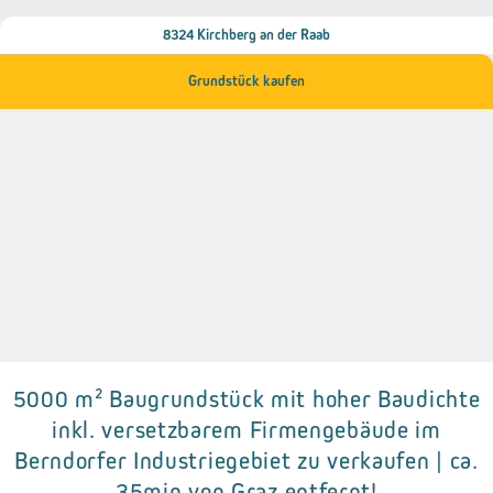
8324 Kirchberg an der Raab
Grundstück kaufen
5000 m² Baugrundstück mit hoher Baudichte
inkl. versetzbarem Firmengebäude im
Details zum Objekt
Berndorfer Industriegebiet zu verkaufen | ca.
• Bebauungsdichte: bis zu 0,8.
35min von Graz entfernt!