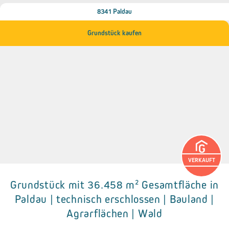
8341 Paldau
Grundstück kaufen
VERKAUFT
Grundstück mit 36.458 m² Gesamtfläche in
Details zum Objekt
Paldau | technisch erschlossen | Bauland |
Agrarflächen | Wald
● Wasserversorgung über Brunnen
● Abwasserentsorgung über Kanalnetz