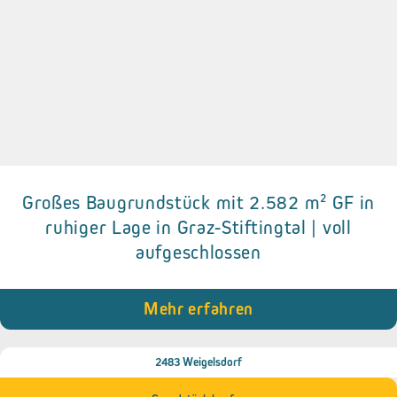
Großes Baugrundstück mit 2.582 m² GF in
Details zum Objekt
ruhiger Lage in Graz-Stiftingtal | voll
aufgeschlossen
• ca. 2.582 m²
• Bauland – WR (Reines Wohngebiet)
• Bebauungsdichte: 0,2 bis 0,3
• Südost-Hanglage
Mehr erfahren
• Vollständig aufgeschlossen
• Zufahrt: grundbücherlich gesichertes Wegerecht
2483 Weigelsdorf