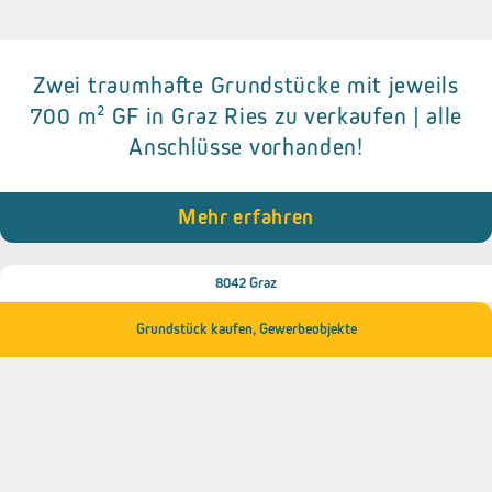
Zwei traumhafte Grundstücke mit jeweils
Details zum Objekt
700 m² GF in Graz Ries zu verkaufen | alle
Anschlüsse vorhanden!
● Trinkwasseranschluss
● Abwasseranschluss
● Anschluss ans Stromnetz
● ruhige Lage
Mehr erfahren
● gesicherte Zufahrt (Wegerecht)
8042 Graz
Grundstück kaufen
,
Gewerbeobjekte