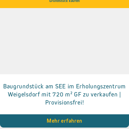
Grundstück kaufen
Baugrundstück am SEE im Erholungszentrum
Details zum Objekt
Weigelsdorf mit 720 m² GF zu verkaufen |
Provisionsfrei!
• 720 m² GF.
• Das Baugrundstück ist vollständig aufgeschlossen.
• Die Zufahrt zum Grundstück ist grundbücherlich über ein
Wegerecht gesichert.
Mehr erfahren