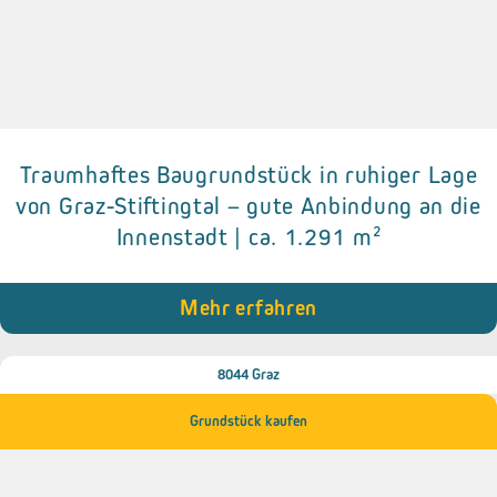
Traumhaftes Baugrundstück in ruhiger Lage
Details zum Objekt
von Graz-Stiftingtal – gute Anbindung an die
Innenstadt | ca. 1.291 m²
• vollständig aufgeschlossen.
• Bebauungsdichte: 0,2 - 0,3.
• Flächenwidmung: Bauland (WR = Reines Wohngebiet).
Mehr erfahren
8044 Graz
Grundstück kaufen