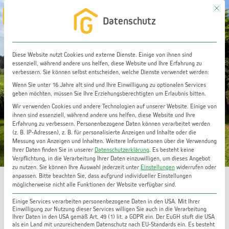
Zum
Mit di
Main
Datenschutz
Inhalt
Menu
springen
Diese Website nutzt Cookies und externe Dienste. Einige von ihnen sind
essenziell, während andere uns helfen, diese Website und Ihre Erfahrung zu
verbessern. Sie können selbst entscheiden, welche Dienste verwendet werden:
Wenn Sie unter 16 Jahre alt sind und Ihre Einwilligung zu optionalen Services
geben möchten, müssen Sie Ihre Erziehungsberechtigten um Erlaubnis bitten.
Wir verwenden Cookies und andere Technologien auf unserer Website. Einige von
ihnen sind essenziell, während andere uns helfen, diese Website und Ihre
Erfahrung zu verbessern.
Personenbezogene Daten können verarbeitet werden
(z. B. IP-Adressen), z. B. für personalisierte Anzeigen und Inhalte oder die
Grundstücke
Messung von Anzeigen und Inhalten.
Weitere Informationen über die Verwendung
Ihrer Daten finden Sie in unserer
Datenschutzerklärung
.
Es besteht keine
Verpflichtung, in die Verarbeitung Ihrer Daten einzuwilligen, um dieses Angebot
zu nutzen.
Sie können Ihre Auswahl jederzeit unter
Einstellungen
widerrufen oder
anpassen.
Bitte beachten Sie, dass aufgrund individueller Einstellungen
möglicherweise nicht alle Funktionen der Website verfügbar sind.
Einige Services verarbeiten personenbezogene Daten in den USA. Mit Ihrer
Unser aktuelles Angebot:
Einwilligung zur Nutzung dieser Services willigen Sie auch in die Verarbeitung
Ihrer Daten in den USA gemäß Art. 49 (1) lit. a GDPR ein. Der EuGH stuft die USA
als ein Land mit unzureichendem Datenschutz nach EU-Standards ein. Es besteht