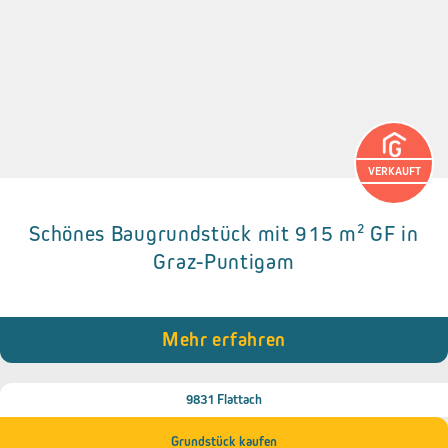
VERKAUFT
Schönes Baugrundstück mit 915 m² GF in
Details zum Objekt
Graz-Puntigam
• Kanal- und Stromanschlüsse vorhanden,
• Zufahrt grundbücherlich gesichert.
• Altbestand vorhanden.
• Bebauungsdichte: 0,3 - 0,6.
Mehr erfahren
• Flächenwidmung: Bauland (WA = Allgemeines Wohngebiet).
9831 Flattach
Grundstück kaufen