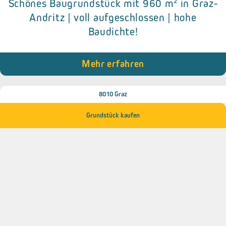
Schönes Baugrundstück mit 960 m² in Graz-
Details zum Objekt
Andritz | voll aufgeschlossen | hohe
Baudichte!
● 690 m² Grundfläche
● vollständig aufgeschlossen
● Altbestand vorhanden
● Hohe Baudichte! Bis zu 0,8.
Mehr erfahren
8010 Graz
Grundstück kaufen