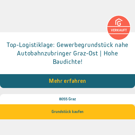
VERKAUFT
Top-Logistiklage: Gewerbegrundstück nahe
Details zum Objekt
Autobahnzubringer Graz-Ost | Hohe
Baudichte!
● Gesamtfläche: 1.073 m²
● Flächenwidmung: Gewerbegebiet (GG)
● Baudichte: 0,5 – 1,5 (hohes Realisierungspotenzial)
Mehr erfahren
8055 Graz
Grundstück kaufen