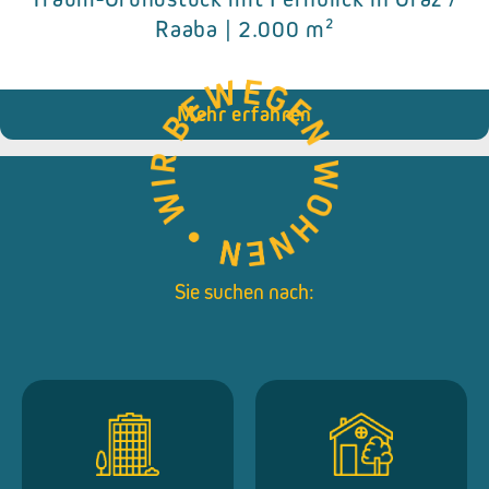
Details zum Objekt
Raaba | 2.000 m²
● 1.918 m² Grundfläche
● Bebauungsdichte bis zu 0,3
● Preis: € 250.000,-
Mehr erfahren
Sie suchen nach: