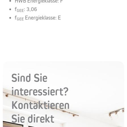
HWB Energieklasse: F
f
: 3,06
GEE
f
Energieklasse: E
GEE
Sind Sie
interessiert?
Kontaktieren
Sie direkt