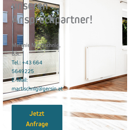
unseren
Ansprechpartner!
Melanie Martischnig,
BSc.
Tel.: +43 664
5649225
E-Mail:
martischnig@gersin.at
Jetzt
Anfrage