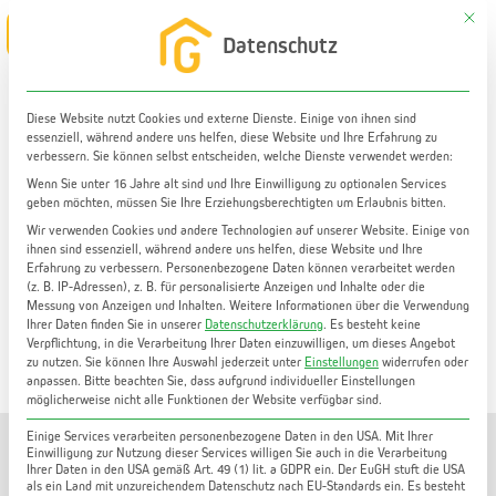
Zum
Mit di
Main
Datenschutz
Inhalt
Menu
springen
Diese Website nutzt Cookies und externe Dienste. Einige von ihnen sind
essenziell, während andere uns helfen, diese Website und Ihre Erfahrung zu
Wohnung mieten
verbessern. Sie können selbst entscheiden, welche Dienste verwendet werden:
Großzügige, gut aufgeteilte 3-Zimmer-Wohnung in
Wenn Sie unter 16 Jahre alt sind und Ihre Einwilligung zu optionalen Services
geben möchten, müssen Sie Ihre Erziehungsberechtigten um Erlaubnis bitten.
Graz Lend | 84 m² | Balkon | inkl. Kellerabteil
Wir verwenden Cookies und andere Technologien auf unserer Website. Einige von
ihnen sind essenziell, während andere uns helfen, diese Website und Ihre
Erfahrung zu verbessern.
Personenbezogene Daten können verarbeitet werden
(z. B. IP-Adressen), z. B. für personalisierte Anzeigen und Inhalte oder die
Messung von Anzeigen und Inhalten.
Weitere Informationen über die Verwendung
Ihrer Daten finden Sie in unserer
Datenschutzerklärung
.
Es besteht keine
Verpflichtung, in die Verarbeitung Ihrer Daten einzuwilligen, um dieses Angebot
zu nutzen.
Sie können Ihre Auswahl jederzeit unter
Einstellungen
widerrufen oder
anpassen.
Bitte beachten Sie, dass aufgrund individueller Einstellungen
möglicherweise nicht alle Funktionen der Website verfügbar sind.
Einige Services verarbeiten personenbezogene Daten in den USA. Mit Ihrer
Einwilligung zur Nutzung dieser Services willigen Sie auch in die Verarbeitung
Ihrer Daten in den USA gemäß Art. 49 (1) lit. a GDPR ein. Der EuGH stuft die USA
als ein Land mit unzureichendem Datenschutz nach EU-Standards ein. Es besteht