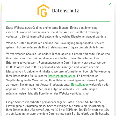
Zum
Mit di
Main
Datenschutz
Inhalt
Menu
springen
Diese Website nutzt Cookies und externe Dienste. Einige von ihnen sind
essenziell, während andere uns helfen, diese Website und Ihre Erfahrung zu
verbessern. Sie können selbst entscheiden, welche Dienste verwendet werden:
Wenn Sie unter 16 Jahre alt sind und Ihre Einwilligung zu optionalen Services
geben möchten, müssen Sie Ihre Erziehungsberechtigten um Erlaubnis bitten.
Wir verwenden Cookies und andere Technologien auf unserer Website. Einige von
ihnen sind essenziell, während andere uns helfen, diese Website und Ihre
Glossar: Verbücherung
Erfahrung zu verbessern.
Personenbezogene Daten können verarbeitet werden
(z. B. IP-Adressen), z. B. für personalisierte Anzeigen und Inhalte oder die
Messung von Anzeigen und Inhalten.
Weitere Informationen über die Verwendung
Ihrer Daten finden Sie in unserer
Was versteht man unter "Verbücherung"?
Datenschutzerklärung
.
Es besteht keine
Verpflichtung, in die Verarbeitung Ihrer Daten einzuwilligen, um dieses Angebot
zu nutzen.
Sie können Ihre Auswahl jederzeit unter
Einstellungen
widerrufen oder
Bei einer Verbücherung handelt es sich um
anpassen.
Bitte beachten Sie, dass aufgrund individueller Einstellungen
möglicherweise nicht alle Funktionen der Website verfügbar sind.
die Eintragung des Eigentumsrechts in das
Einige Services verarbeiten personenbezogene Daten in den USA. Mit Ihrer
Grundbuch. Wie alle anderen
Einwilligung zur Nutzung dieser Services willigen Sie auch in die Verarbeitung
Ihrer Daten in den USA gemäß Art. 49 (1) lit. a GDPR ein. Der EuGH stuft die USA
Grundbuchsgesuche ist sie grundsätzlich
als ein Land mit unzureichendem Datenschutz nach EU-Standards ein. Es besteht