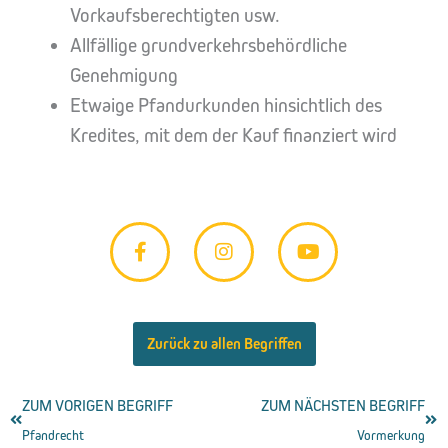
Vorkaufsberechtigten usw.
Allfällige grundverkehrsbehördliche
Genehmigung
Etwaige Pfandurkunden hinsichtlich des
Kredites, mit dem der Kauf finanziert wird
F
I
Y
a
n
o
c
s
u
e
t
t
b
a
u
o
g
b
Zurück zu allen Begriffen
o
r
e
k
a
-
m
Zurück
ZUM VORIGEN BEGRIFF
ZUM NÄCHSTEN BEGRIFF
Näc
f
Pfandrecht
Vormerkung