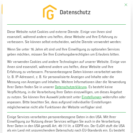
Zum
Mit di
Main
Datenschutz
Inhalt
Menu
springen
Diese Website nutzt Cookies und externe Dienste. Einige von ihnen sind
essenziell, während andere uns helfen, diese Website und Ihre Erfahrung zu
verbessern. Sie können selbst entscheiden, welche Dienste verwendet werden:
Wenn Sie unter 16 Jahre alt sind und Ihre Einwilligung zu optionalen Services
geben möchten, müssen Sie Ihre Erziehungsberechtigten um Erlaubnis bitten.
Wir verwenden Cookies und andere Technologien auf unserer Website. Einige von
ihnen sind essenziell, während andere uns helfen, diese Website und Ihre
Glossar: Mietrechtsgesetz
Erfahrung zu verbessern.
Personenbezogene Daten können verarbeitet werden
(z. B. IP-Adressen), z. B. für personalisierte Anzeigen und Inhalte oder die
Messung von Anzeigen und Inhalten.
Weitere Informationen über die Verwendung
Ihrer Daten finden Sie in unserer
Was versteht man unter
Datenschutzerklärung
.
Es besteht keine
Verpflichtung, in die Verarbeitung Ihrer Daten einzuwilligen, um dieses Angebot
"Mietrechtsgesetz"?
zu nutzen.
Sie können Ihre Auswahl jederzeit unter
Einstellungen
widerrufen oder
anpassen.
Bitte beachten Sie, dass aufgrund individueller Einstellungen
möglicherweise nicht alle Funktionen der Website verfügbar sind.
Das Mietrechtsgesetz, kurz MRG, ist in
Einige Services verarbeiten personenbezogene Daten in den USA. Mit Ihrer
Österreich im Jahr 1982 in Kraft getreten. es
Einwilligung zur Nutzung dieser Services willigen Sie auch in die Verarbeitung
Ihrer Daten in den USA gemäß Art. 49 (1) lit. a GDPR ein. Der EuGH stuft die USA
regelt alle Aspekte rund um die Vermietung
als ein Land mit unzureichendem Datenschutz nach EU-Standards ein. Es besteht