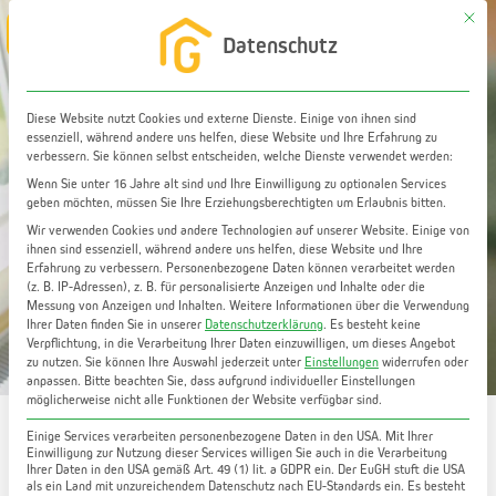
Zum
Mit di
Main
Datenschutz
Inhalt
Menu
springen
Diese Website nutzt Cookies und externe Dienste. Einige von ihnen sind
essenziell, während andere uns helfen, diese Website und Ihre Erfahrung zu
verbessern. Sie können selbst entscheiden, welche Dienste verwendet werden:
Wenn Sie unter 16 Jahre alt sind und Ihre Einwilligung zu optionalen Services
geben möchten, müssen Sie Ihre Erziehungsberechtigten um Erlaubnis bitten.
Wir verwenden Cookies und andere Technologien auf unserer Website. Einige von
ihnen sind essenziell, während andere uns helfen, diese Website und Ihre
Erfahrung zu verbessern.
Personenbezogene Daten können verarbeitet werden
(z. B. IP-Adressen), z. B. für personalisierte Anzeigen und Inhalte oder die
Wohnung verkaufen: TOP 10 Tipps für einen
Messung von Anzeigen und Inhalten.
Weitere Informationen über die Verwendung
erfolgreichen Verkauf
Ihrer Daten finden Sie in unserer
Datenschutzerklärung
.
Es besteht keine
Verpflichtung, in die Verarbeitung Ihrer Daten einzuwilligen, um dieses Angebot
zu nutzen.
Sie können Ihre Auswahl jederzeit unter
Einstellungen
widerrufen oder
anpassen.
Bitte beachten Sie, dass aufgrund individueller Einstellungen
möglicherweise nicht alle Funktionen der Website verfügbar sind.
Einige Services verarbeiten personenbezogene Daten in den USA. Mit Ihrer
Einwilligung zur Nutzung dieser Services willigen Sie auch in die Verarbeitung
Ihrer Daten in den USA gemäß Art. 49 (1) lit. a GDPR ein. Der EuGH stuft die USA
als ein Land mit unzureichendem Datenschutz nach EU-Standards ein. Es besteht