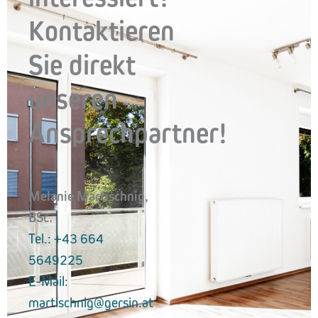
Kontaktieren
Sie direkt
unseren
Ansprechpartner!
Melanie Martischnig,
BSc.
Tel.: +43 664
5649225
E-Mail:
martischnig@gersin.at