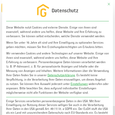
Zum
Mit di
Main
Datenschutz
Inhalt
Menu
springen
Diese Website nutzt Cookies und externe Dienste. Einige von ihnen sind
essenziell, während andere uns helfen, diese Website und Ihre Erfahrung zu
Grundstück kaufen
verbessern. Sie können selbst entscheiden, welche Dienste verwendet werden:
5000 m² Baugrundstück mit hoher Baudichte inkl.
Wenn Sie unter 16 Jahre alt sind und Ihre Einwilligung zu optionalen Services
geben möchten, müssen Sie Ihre Erziehungsberechtigten um Erlaubnis bitten.
versetzbarem Firmengebäude im Berndorfer
Industriegebiet zu verkaufen | ca. 35min von Graz
Wir verwenden Cookies und andere Technologien auf unserer Website. Einige von
entfernt!
ihnen sind essenziell, während andere uns helfen, diese Website und Ihre
Erfahrung zu verbessern.
Personenbezogene Daten können verarbeitet werden
(z. B. IP-Adressen), z. B. für personalisierte Anzeigen und Inhalte oder die
Messung von Anzeigen und Inhalten.
Weitere Informationen über die Verwendung
Ihrer Daten finden Sie in unserer
Datenschutzerklärung
.
Es besteht keine
Verpflichtung, in die Verarbeitung Ihrer Daten einzuwilligen, um dieses Angebot
zu nutzen.
Sie können Ihre Auswahl jederzeit unter
Einstellungen
widerrufen oder
anpassen.
Bitte beachten Sie, dass aufgrund individueller Einstellungen
möglicherweise nicht alle Funktionen der Website verfügbar sind.
Einige Services verarbeiten personenbezogene Daten in den USA. Mit Ihrer
Einwilligung zur Nutzung dieser Services willigen Sie auch in die Verarbeitung
Ihrer Daten in den USA gemäß Art. 49 (1) lit. a GDPR ein. Der EuGH stuft die USA
als ein Land mit unzureichendem Datenschutz nach EU-Standards ein. Es besteht