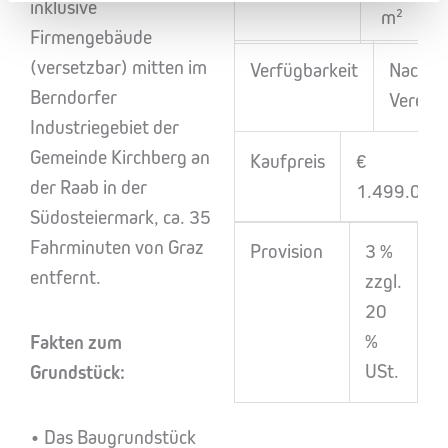
inklusive
m²
Firmengebäude
(versetzbar) mitten im
Verfügbarkeit
Nach
Berndorfer
Verein
Industriegebiet der
Gemeinde Kirchberg an
Kaufpreis
€
der Raab in der
1.499.000,
Südosteiermark, ca. 35
Fahrminuten von Graz
Provision
3 %
entfernt.
zzgl.
20
%
Fakten zum
USt.
Grundstück:
• Das Baugrundstück