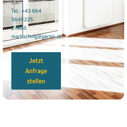
BSc.
Tel.: +43 664
5649225
E-Mail:
martischnig@gersin.at
Jetzt
Anfrage
stellen