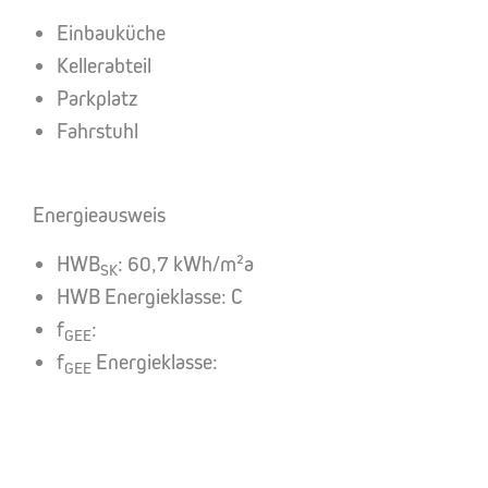
Einbauküche
Kellerabteil
Parkplatz
Fahrstuhl
Energieausweis
HWB
: 60,7 kWh/m²a
SK
HWB Energieklasse: C
f
:
GEE
f
Energieklasse:
GEE