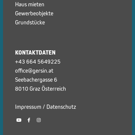
Haus mieten
Gewerbeobjekte
Grundstücke
KONTAKTDATEN
+43 664 5649225
office@gersin.at
Seebachergasse 6
8010 Graz Österreich
Impressum
/
Datenschutz
Y
F
I
o
a
n
u
c
s
t
e
t