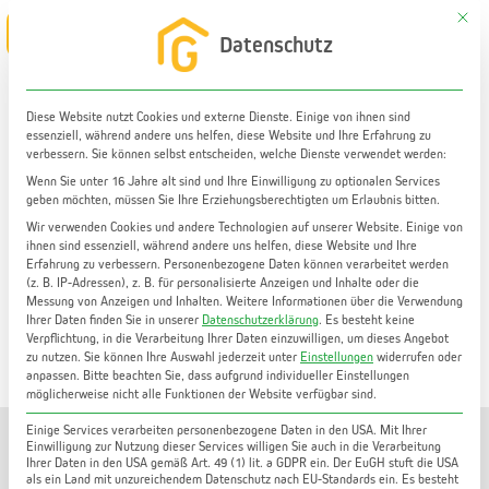
Zum
Mit di
Main
Datenschutz
Inhalt
Menu
springen
Diese Website nutzt Cookies und externe Dienste. Einige von ihnen sind
essenziell, während andere uns helfen, diese Website und Ihre Erfahrung zu
Wohnung kaufen
verbessern. Sie können selbst entscheiden, welche Dienste verwendet werden:
Helle 2-Zimmer-Wohnung in Graz Gries | 40 m² WF |
Wenn Sie unter 16 Jahre alt sind und Ihre Einwilligung zu optionalen Services
geben möchten, müssen Sie Ihre Erziehungsberechtigten um Erlaubnis bitten.
Einbauküche | inkl. Kellerabteil | Parkplatz
Wir verwenden Cookies und andere Technologien auf unserer Website. Einige von
ihnen sind essenziell, während andere uns helfen, diese Website und Ihre
Erfahrung zu verbessern.
Personenbezogene Daten können verarbeitet werden
(z. B. IP-Adressen), z. B. für personalisierte Anzeigen und Inhalte oder die
Messung von Anzeigen und Inhalten.
Weitere Informationen über die Verwendung
Ihrer Daten finden Sie in unserer
Datenschutzerklärung
.
Es besteht keine
Verpflichtung, in die Verarbeitung Ihrer Daten einzuwilligen, um dieses Angebot
zu nutzen.
Sie können Ihre Auswahl jederzeit unter
Einstellungen
widerrufen oder
anpassen.
Bitte beachten Sie, dass aufgrund individueller Einstellungen
möglicherweise nicht alle Funktionen der Website verfügbar sind.
Einige Services verarbeiten personenbezogene Daten in den USA. Mit Ihrer
Einwilligung zur Nutzung dieser Services willigen Sie auch in die Verarbeitung
Ihrer Daten in den USA gemäß Art. 49 (1) lit. a GDPR ein. Der EuGH stuft die USA
als ein Land mit unzureichendem Datenschutz nach EU-Standards ein. Es besteht