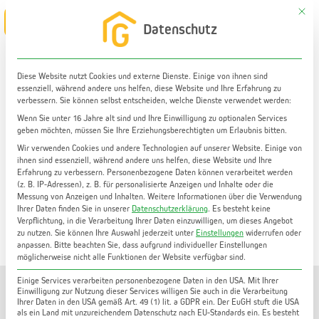
Zum
Mit di
Main
Datenschutz
Inhalt
Menu
springen
Diese Website nutzt Cookies und externe Dienste. Einige von ihnen sind
essenziell, während andere uns helfen, diese Website und Ihre Erfahrung zu
Wohnung kaufen
verbessern. Sie können selbst entscheiden, welche Dienste verwendet werden:
Exklusiv ausgestattete Penthouse-Wohnung in Fernitz
Wenn Sie unter 16 Jahre alt sind und Ihre Einwilligung zu optionalen Services
geben möchten, müssen Sie Ihre Erziehungsberechtigten um Erlaubnis bitten.
| 3 Zimmer | 119 m² | Dachterrasse | TG
Wir verwenden Cookies und andere Technologien auf unserer Website. Einige von
ihnen sind essenziell, während andere uns helfen, diese Website und Ihre
Erfahrung zu verbessern.
Personenbezogene Daten können verarbeitet werden
(z. B. IP-Adressen), z. B. für personalisierte Anzeigen und Inhalte oder die
Messung von Anzeigen und Inhalten.
Weitere Informationen über die Verwendung
Ihrer Daten finden Sie in unserer
Datenschutzerklärung
.
Es besteht keine
Verpflichtung, in die Verarbeitung Ihrer Daten einzuwilligen, um dieses Angebot
zu nutzen.
Sie können Ihre Auswahl jederzeit unter
Einstellungen
widerrufen oder
anpassen.
Bitte beachten Sie, dass aufgrund individueller Einstellungen
möglicherweise nicht alle Funktionen der Website verfügbar sind.
Einige Services verarbeiten personenbezogene Daten in den USA. Mit Ihrer
Einwilligung zur Nutzung dieser Services willigen Sie auch in die Verarbeitung
Sie sehen gerade einen Platzhalterinhalt von
YouTube
.
Ihrer Daten in den USA gemäß Art. 49 (1) lit. a GDPR ein. Der EuGH stuft die USA
Um auf den eigentlichen Inhalt zuzugreifen, klicken Sie
als ein Land mit unzureichendem Datenschutz nach EU-Standards ein. Es besteht