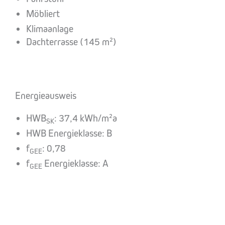
Möbliert
Klimaanlage
Dachterrasse (145 m²)
Energieausweis
HWB
: 37,4 kWh/m²a
SK
HWB Energieklasse: B
f
: 0,78
GEE
f
Energieklasse: A
GEE