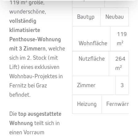
119 m² große,
wunderschöne,
Bautyp
Neubau
vollständig
klimatisierte
119
Penthouse-Wohnung
Wohnfläche
m²
mit 3 Zimmern
, welche
sich im 2. Stock (mit
Nutzfläche
264
Lift) eines exklusiven
m²
Wohnbau-Projektes in
Zimmer
3
Fernitz bei Graz
befindet.
Heizung
Fernwärme
Die
top ausgestattete
Wohnung
teilt sich in
einen Vorraum