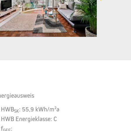
nergieausweis
HWB
: 55,9 kWh/m²a
SK
HWB Energieklasse: C
f
:
GEE