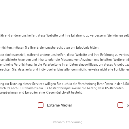
gazin
Über uns
Kontakt
Kostenlose Bewer
während andere uns helfen, diese Website und Ihre Erfahrung zu verbessern. Sie können sel
 möchten, müssen Sie Ihre Erziehungsberechtigten um Erlaubnis bitten.
n sind essenziell, während andere uns helfen, diese Website und Ihre Erfahrung zu verbes
rsonalisierte Anzeigen und Inhalte oder die Messung von Anzeigen und Inhalten.
Weitere In
Wohnung kaufen
eht keine Verpflichtung, in die Verarbeitung Ihrer Daten einzuwilligen, um dieses Angebot z
beachten Sie, dass aufgrund individueller Einstellungen möglicherweise nicht alle Funktion
ggenberg | 63 m² | Loggia | Abstellraum | Kellerab
ng zur Nutzung dieser Services willigen Sie auch in die Verarbeitung Ihrer Daten in den US
enschutz nach EU-Standards ein. Es besteht beispielsweise die Gefahr, dass US-Behörden
ropäerinnen und Europäer eine Klagemöglichkeit besteht.
 eine Einwilligung erteilt werden kann. Die erste Se
Externe Medien
S
Datenschutzerklärung