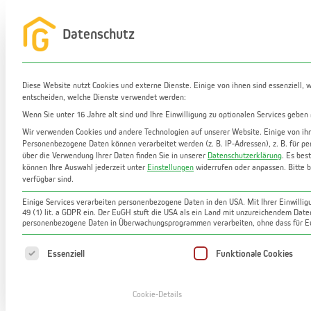
Zum
Inhalt
Datenschutz
Startseite
Leistungen
Immobilien
Ma
springen
Diese Website nutzt Cookies und externe Dienste. Einige von ihnen sind essenziell, 
entscheiden, welche Dienste verwendet werden:
Wenn Sie unter 16 Jahre alt sind und Ihre Einwilligung zu optionalen Services geben
Wir verwenden Cookies und andere Technologien auf unserer Website. Einige von ihne
Personenbezogene Daten können verarbeitet werden (z. B. IP-Adressen), z. B. für pe
über die Verwendung Ihrer Daten finden Sie in unserer
Datenschutzerklärung
.
Es best
können Ihre Auswahl jederzeit unter
Einstellungen
widerrufen oder anpassen.
Bitte 
verfügbar sind.
Freundliche 2-Zimmer-Wohnung in Graz E
Einige Services verarbeiten personenbezogene Daten in den USA. Mit Ihrer Einwilligu
49 (1) lit. a GDPR ein. Der EuGH stuft die USA als ein Land mit unzureichendem Dat
personenbezogene Daten in Überwachungsprogrammen verarbeiten, ohne dass für Eu
Es folgt eine Liste der Service-Gruppen, für die
Essenziell
Funktionale Cookies
Cookie-Details