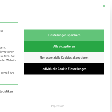
Mit dies
tung
bst
Einstellungen speichern
Alle akzeptieren
sern.
formationen
u nutzen.
Sie
Nur essenzielle Cookies akzeptieren
en der Website
teil
Individuelle Cookie Einstellungen
A gemäß Art.
rvice-Gruppe ist essenziell und kann nicht abgewähl
tatistiken
Impressum