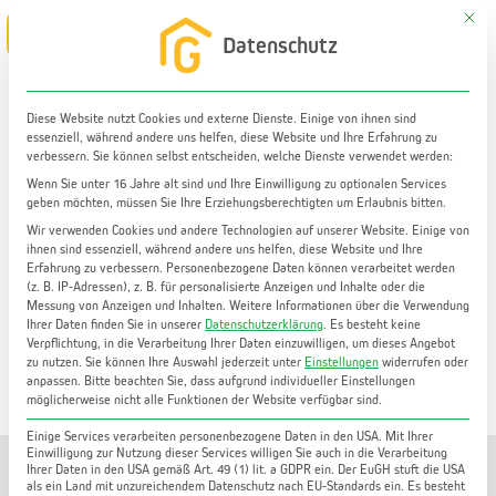
Zum
Mit di
Main
Datenschutz
Inhalt
Menu
springen
Diese Website nutzt Cookies und externe Dienste. Einige von ihnen sind
essenziell, während andere uns helfen, diese Website und Ihre Erfahrung zu
Wohnung kaufen
verbessern. Sie können selbst entscheiden, welche Dienste verwendet werden:
Energetisch top: 3-Zimmer-Wohnung in thermisch
Wenn Sie unter 16 Jahre alt sind und Ihre Einwilligung zu optionalen Services
geben möchten, müssen Sie Ihre Erziehungsberechtigten um Erlaubnis bitten.
saniertem Gebäude! Graz-Lend | 82 m² WF |
Hervorragende Öffi-Anbindung
Wir verwenden Cookies und andere Technologien auf unserer Website. Einige von
ihnen sind essenziell, während andere uns helfen, diese Website und Ihre
Erfahrung zu verbessern.
Personenbezogene Daten können verarbeitet werden
(z. B. IP-Adressen), z. B. für personalisierte Anzeigen und Inhalte oder die
Messung von Anzeigen und Inhalten.
Weitere Informationen über die Verwendung
Ihrer Daten finden Sie in unserer
Datenschutzerklärung
.
Es besteht keine
Verpflichtung, in die Verarbeitung Ihrer Daten einzuwilligen, um dieses Angebot
zu nutzen.
Sie können Ihre Auswahl jederzeit unter
Einstellungen
widerrufen oder
anpassen.
Bitte beachten Sie, dass aufgrund individueller Einstellungen
möglicherweise nicht alle Funktionen der Website verfügbar sind.
Einige Services verarbeiten personenbezogene Daten in den USA. Mit Ihrer
Einwilligung zur Nutzung dieser Services willigen Sie auch in die Verarbeitung
Ihrer Daten in den USA gemäß Art. 49 (1) lit. a GDPR ein. Der EuGH stuft die USA
als ein Land mit unzureichendem Datenschutz nach EU-Standards ein. Es besteht