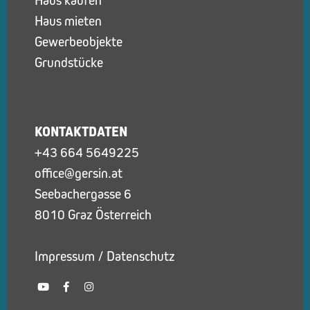
Haus kaufen
Haus mieten
Gewerbeobjekte
Grundstücke
KONTAKTDATEN
+43 664 5649225
office@gersin.at
Seebachergasse 6
8010 Graz Österreich
Impressum
/
Datenschutz
Y
F
I
o
a
n
u
c
s