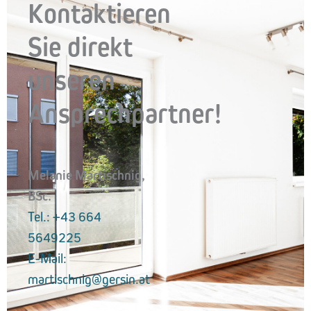
Kontaktieren
Sie direkt
unseren
Ansprechpartner!
Melanie Martischnig,
BSc.
Tel.: +43 664
5649225
E-Mail:
martischnig@gersin.at