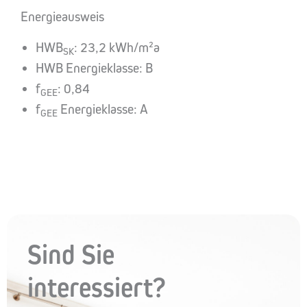
Energieausweis
HWB
: 23,2 kWh/m²a
SK
HWB Energieklasse: B
f
: 0,84
GEE
f
Energieklasse: A
GEE
Sind Sie
interessiert?