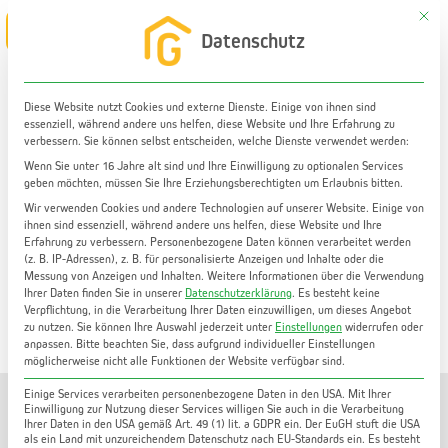
Zum
Mit di
Main
Datenschutz
Inhalt
Menu
springen
Diese Website nutzt Cookies und externe Dienste. Einige von ihnen sind
essenziell, während andere uns helfen, diese Website und Ihre Erfahrung zu
Haus mieten
verbessern. Sie können selbst entscheiden, welche Dienste verwendet werden:
Einfamilienhaus zur Miete in ruhiger Lage in Andritz |
Wenn Sie unter 16 Jahre alt sind und Ihre Einwilligung zu optionalen Services
geben möchten, müssen Sie Ihre Erziehungsberechtigten um Erlaubnis bitten.
97 m² WF | 705 m² Garten | Garage | Keller
Wir verwenden Cookies und andere Technologien auf unserer Website. Einige von
ihnen sind essenziell, während andere uns helfen, diese Website und Ihre
Erfahrung zu verbessern.
Personenbezogene Daten können verarbeitet werden
(z. B. IP-Adressen), z. B. für personalisierte Anzeigen und Inhalte oder die
Messung von Anzeigen und Inhalten.
Weitere Informationen über die Verwendung
Ihrer Daten finden Sie in unserer
Datenschutzerklärung
.
Es besteht keine
Verpflichtung, in die Verarbeitung Ihrer Daten einzuwilligen, um dieses Angebot
zu nutzen.
Sie können Ihre Auswahl jederzeit unter
Einstellungen
widerrufen oder
anpassen.
Bitte beachten Sie, dass aufgrund individueller Einstellungen
möglicherweise nicht alle Funktionen der Website verfügbar sind.
Einige Services verarbeiten personenbezogene Daten in den USA. Mit Ihrer
Einwilligung zur Nutzung dieser Services willigen Sie auch in die Verarbeitung
Ihrer Daten in den USA gemäß Art. 49 (1) lit. a GDPR ein. Der EuGH stuft die USA
als ein Land mit unzureichendem Datenschutz nach EU-Standards ein. Es besteht