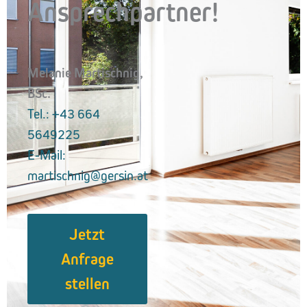
Ansprechpartner!
Melanie Martischnig,
BSc.
Tel.: +43 664
5649225
E-Mail:
martischnig@gersin.at
Jetzt
Anfrage
stellen