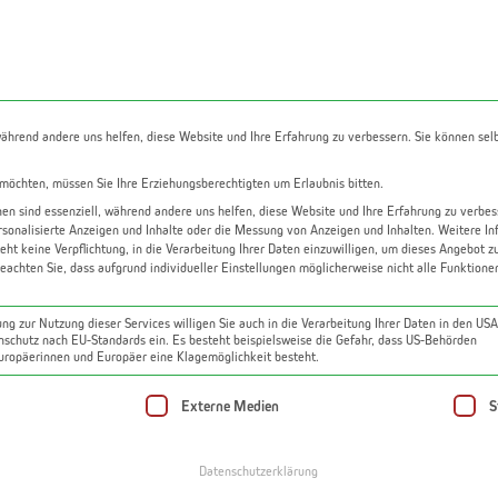
gazin
Über uns
Kontakt
Kostenlose Bewer
während andere uns helfen, diese Website und Ihre Erfahrung zu verbessern. Sie können sel
 möchten, müssen Sie Ihre Erziehungsberechtigten um Erlaubnis bitten.
n sind essenziell, während andere uns helfen, diese Website und Ihre Erfahrung zu verbes
rsonalisierte Anzeigen und Inhalte oder die Messung von Anzeigen und Inhalten.
Weitere In
Wohnung kaufen
eht keine Verpflichtung, in die Verarbeitung Ihrer Daten einzuwilligen, um dieses Angebot z
beachten Sie, dass aufgrund individueller Einstellungen möglicherweise nicht alle Funktion
z Geidorf | 85 m² | 2 Balkone | Tiefgaragenparkpl
ng zur Nutzung dieser Services willigen Sie auch in die Verarbeitung Ihrer Daten in den US
enschutz nach EU-Standards ein. Es besteht beispielsweise die Gefahr, dass US-Behörden
ropäerinnen und Europäer eine Klagemöglichkeit besteht.
 eine Einwilligung erteilt werden kann. Die erste Se
Externe Medien
S
Datenschutzerklärung