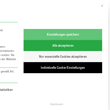
Mit dies
tung
bst
Einstellungen speichern
Alle akzeptieren
sern.
formationen
u nutzen.
Sie
Nur essenzielle Cookies akzeptieren
en der Website
atz
Individuelle Cookie Einstellungen
A gemäß Art.
rvice-Gruppe ist essenziell und kann nicht abgewähl
tatistiken
Impressum