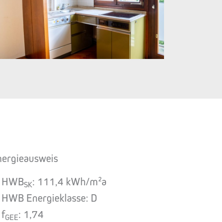
nergieausweis
HWB
: 111,4 kWh/m²a
SK
HWB Energieklasse: D
f
: 1,74
GEE