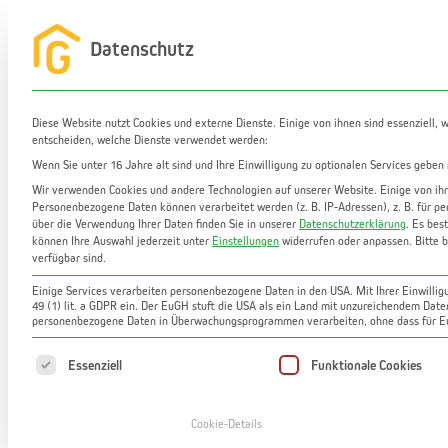
Zum
Inhalt
Datenschutz
Startseite
Leistungen
Immobilien
Ma
springen
Diese Website nutzt Cookies und externe Dienste. Einige von ihnen sind essenziell, 
entscheiden, welche Dienste verwendet werden:
Wenn Sie unter 16 Jahre alt sind und Ihre Einwilligung zu optionalen Services geben
Wir verwenden Cookies und andere Technologien auf unserer Website. Einige von ihne
Personenbezogene Daten können verarbeitet werden (z. B. IP-Adressen), z. B. für pe
über die Verwendung Ihrer Daten finden Sie in unserer
Datenschutzerklärung
.
Es best
können Ihre Auswahl jederzeit unter
Einstellungen
widerrufen oder anpassen.
Bitte 
verfügbar sind.
Ruhig gelegene 3-Zimmer-Wohnung in Gra
Einige Services verarbeiten personenbezogene Daten in den USA. Mit Ihrer Einwilligu
49 (1) lit. a GDPR ein. Der EuGH stuft die USA als ein Land mit unzureichendem Dat
personenbezogene Daten in Überwachungsprogrammen verarbeiten, ohne dass für Eu
Es folgt eine Liste der Service-Gruppen, für die
Essenziell
Funktionale Cookies
Cookie-Details