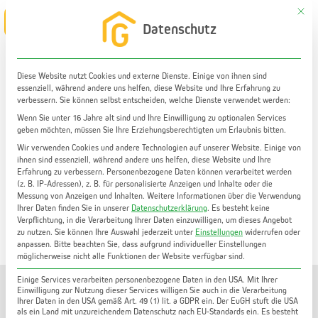
Zum
Mit di
Main
Datenschutz
Inhalt
Menu
springen
Diese Website nutzt Cookies und externe Dienste. Einige von ihnen sind
essenziell, während andere uns helfen, diese Website und Ihre Erfahrung zu
Wohnung kaufen
verbessern. Sie können selbst entscheiden, welche Dienste verwendet werden:
Wunderschönes Penthouse mit 2 Zimmern in Top-
Wenn Sie unter 16 Jahre alt sind und Ihre Einwilligung zu optionalen Services
geben möchten, müssen Sie Ihre Erziehungsberechtigten um Erlaubnis bitten.
Lage in Graz Mariatrost | 60 m² | Terrasse
Wir verwenden Cookies und andere Technologien auf unserer Website. Einige von
ihnen sind essenziell, während andere uns helfen, diese Website und Ihre
Erfahrung zu verbessern.
Personenbezogene Daten können verarbeitet werden
(z. B. IP-Adressen), z. B. für personalisierte Anzeigen und Inhalte oder die
Messung von Anzeigen und Inhalten.
Weitere Informationen über die Verwendung
Ihrer Daten finden Sie in unserer
Datenschutzerklärung
.
Es besteht keine
Verpflichtung, in die Verarbeitung Ihrer Daten einzuwilligen, um dieses Angebot
zu nutzen.
Sie können Ihre Auswahl jederzeit unter
Einstellungen
widerrufen oder
anpassen.
Bitte beachten Sie, dass aufgrund individueller Einstellungen
möglicherweise nicht alle Funktionen der Website verfügbar sind.
Einige Services verarbeiten personenbezogene Daten in den USA. Mit Ihrer
Einwilligung zur Nutzung dieser Services willigen Sie auch in die Verarbeitung
Ihrer Daten in den USA gemäß Art. 49 (1) lit. a GDPR ein. Der EuGH stuft die USA
als ein Land mit unzureichendem Datenschutz nach EU-Standards ein. Es besteht