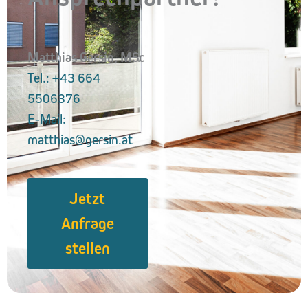
Matthias Gersin, MSc
Tel.: +43 664
5506376
E-Mail:
matthias@gersin.at
Jetzt
Anfrage
stellen