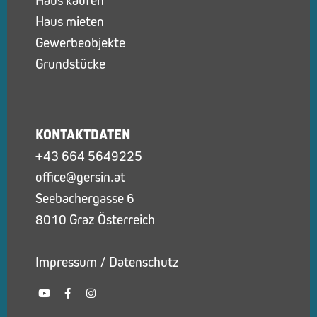
Haus kaufen
Haus mieten
Gewerbeobjekte
Grundstücke
KONTAKTDATEN
+43 664 5649225
office@gersin.at
Seebachergasse 6
8010 Graz Österreich
Impressum
/
Datenschutz
Y
F
I
o
a
n
u
c
s