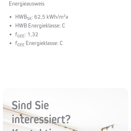
Energieausweis
HWB
: 62,5 kWh/m²a
SK
HWB Energieklasse: C
f
: 1,32
GEE
f
Energieklasse: C
GEE
Sind Sie
interessiert?