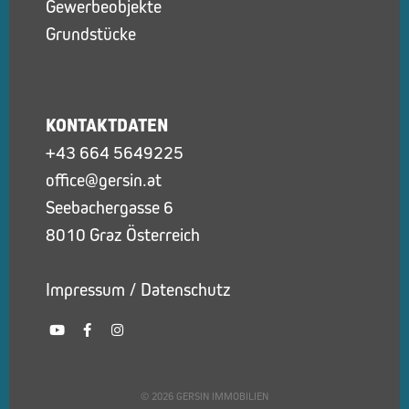
Gewerbeobjekte
Grundstücke
KONTAKTDATEN
+43 664 5649225
office@gersin.at
Seebachergasse 6
8010 Graz Österreich
Impressum
/
Datenschutz
Y
F
I
o
a
n
u
c
s
t
e
t
u
b
a
b
o
g
© 2026 GERSIN IMMOBILIEN
e
o
r