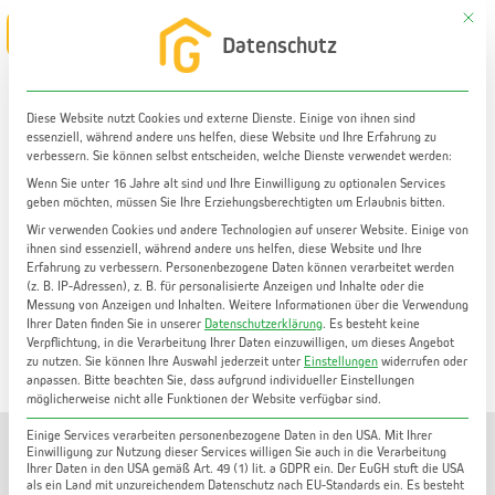
Zum
Mit di
Main
Datenschutz
Inhalt
Menu
springen
Diese Website nutzt Cookies und externe Dienste. Einige von ihnen sind
essenziell, während andere uns helfen, diese Website und Ihre Erfahrung zu
Wohnung kaufen
verbessern. Sie können selbst entscheiden, welche Dienste verwendet werden:
Freundliche 2-Zimmer-Wohnung in Graz Geidorf | 56
Wenn Sie unter 16 Jahre alt sind und Ihre Einwilligung zu optionalen Services
geben möchten, müssen Sie Ihre Erziehungsberechtigten um Erlaubnis bitten.
m² | moderne Einbauküche | Kellerabteil
Wir verwenden Cookies und andere Technologien auf unserer Website. Einige von
ihnen sind essenziell, während andere uns helfen, diese Website und Ihre
Erfahrung zu verbessern.
Personenbezogene Daten können verarbeitet werden
(z. B. IP-Adressen), z. B. für personalisierte Anzeigen und Inhalte oder die
Messung von Anzeigen und Inhalten.
Weitere Informationen über die Verwendung
Ihrer Daten finden Sie in unserer
Datenschutzerklärung
.
Es besteht keine
Verpflichtung, in die Verarbeitung Ihrer Daten einzuwilligen, um dieses Angebot
zu nutzen.
Sie können Ihre Auswahl jederzeit unter
Einstellungen
widerrufen oder
anpassen.
Bitte beachten Sie, dass aufgrund individueller Einstellungen
möglicherweise nicht alle Funktionen der Website verfügbar sind.
Einige Services verarbeiten personenbezogene Daten in den USA. Mit Ihrer
Einwilligung zur Nutzung dieser Services willigen Sie auch in die Verarbeitung
Ihrer Daten in den USA gemäß Art. 49 (1) lit. a GDPR ein. Der EuGH stuft die USA
als ein Land mit unzureichendem Datenschutz nach EU-Standards ein. Es besteht