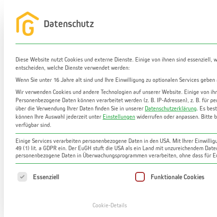
Zum
Inhalt
Datenschutz
Startseite
Leistungen
Immobilien
Ma
springen
Diese Website nutzt Cookies und externe Dienste. Einige von ihnen sind essenziell, 
entscheiden, welche Dienste verwendet werden:
Wenn Sie unter 16 Jahre alt sind und Ihre Einwilligung zu optionalen Services geben
Wir verwenden Cookies und andere Technologien auf unserer Website. Einige von ihne
Personenbezogene Daten können verarbeitet werden (z. B. IP-Adressen), z. B. für pe
über die Verwendung Ihrer Daten finden Sie in unserer
Datenschutzerklärung
.
Es best
können Ihre Auswahl jederzeit unter
Einstellungen
widerrufen oder anpassen.
Bitte 
verfügbar sind.
Ruhige Neubauwohnung im Grünen | 59 m
Einige Services verarbeiten personenbezogene Daten in den USA. Mit Ihrer Einwilligu
49 (1) lit. a GDPR ein. Der EuGH stuft die USA als ein Land mit unzureichendem Dat
personenbezogene Daten in Überwachungsprogrammen verarbeiten, ohne dass für Eu
Es folgt eine Liste der Service-Gruppen, für die
Essenziell
Funktionale Cookies
Cookie-Details