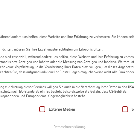
gazin
Über uns
Kontakt
Kostenlose Bewer
während andere uns helfen, diese Website und Ihre Erfahrung zu verbessern. Sie können sel
 möchten, müssen Sie Ihre Erziehungsberechtigten um Erlaubnis bitten.
n sind essenziell, während andere uns helfen, diese Website und Ihre Erfahrung zu verbes
rsonalisierte Anzeigen und Inhalte oder die Messung von Anzeigen und Inhalten.
Weitere In
Wohnung kaufen
eht keine Verpflichtung, in die Verarbeitung Ihrer Daten einzuwilligen, um dieses Angebot z
beachten Sie, dass aufgrund individueller Einstellungen möglicherweise nicht alle Funktion
² | 2 bzw. 3 Zimmer | Garten | Terrasse
ng zur Nutzung dieser Services willigen Sie auch in die Verarbeitung Ihrer Daten in den US
enschutz nach EU-Standards ein. Es besteht beispielsweise die Gefahr, dass US-Behörden
ropäerinnen und Europäer eine Klagemöglichkeit besteht.
 eine Einwilligung erteilt werden kann. Die erste Se
Externe Medien
S
Datenschutzerklärung