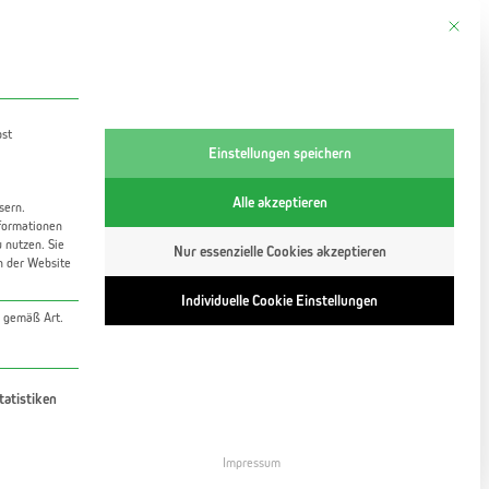
Mit dies
tung
bst
Einstellungen speichern
Alle akzeptieren
sern.
formationen
u nutzen.
Sie
Nur essenzielle Cookies akzeptieren
en der Website
Individuelle Cookie Einstellungen
A gemäß Art.
rvice-Gruppe ist essenziell und kann nicht abgewähl
tatistiken
Impressum