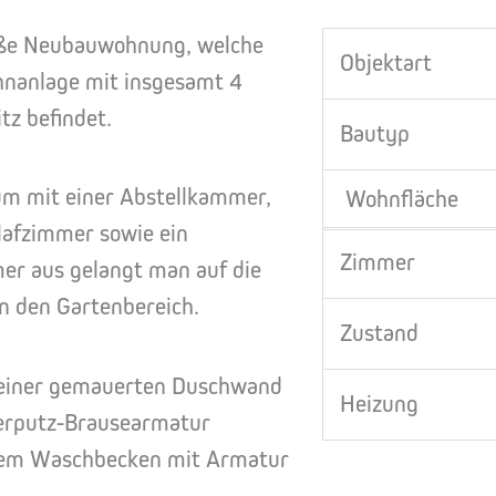
roße Neubauwohnung, welche
Objektart
hnanlage mit insgesamt 4
tz befindet.
Bautyp
aum mit einer Abstellkammer,
Wohnfläche
lafzimmer sowie ein
Zimmer
er aus gelangt man auf die
n den Gartenbereich.
Zustand
 einer gemauerten Duschwand
Heizung
terputz-Brausearmatur
inem Waschbecken mit Armatur