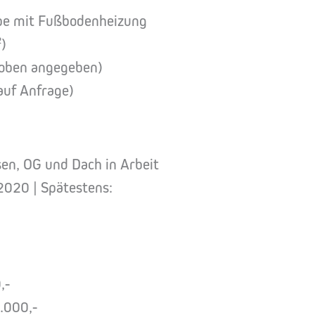
e mit Fußbodenheizung
²)
e oben angegeben)
auf Anfrage)
en, OG und Dach in Arbeit
2020 | Spätestens:
,-
.000,-