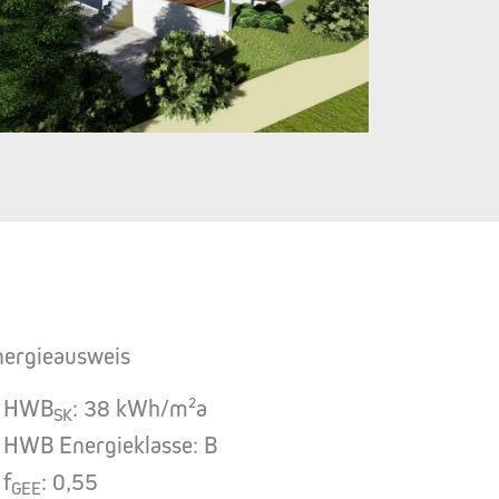
nergieausweis
HWB
: 38 kWh/m²a
SK
HWB Energieklasse: B
f
: 0,55
GEE